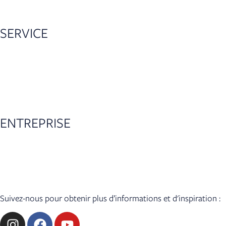
SERVICE
Recherche de revendeurs
Configurateur
Accessoires
Garantie de 5 ans
ENTREPRISE
Actualités
Presse
Accès revendeur
Suivez-nous pour obtenir plus d’informations et d'inspiration :