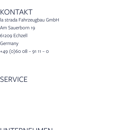
KONTAKT
la strada Fahrzeugbau GmbH
Am Sauerborn 19
61209 Echzell
Germany
+49 (0)60 08 – 91 11 – 0
info(at)lastrada-mobile.de
SERVICE
Händlersuche
Konfigurator
Zubehör
5 Jahre Garantie