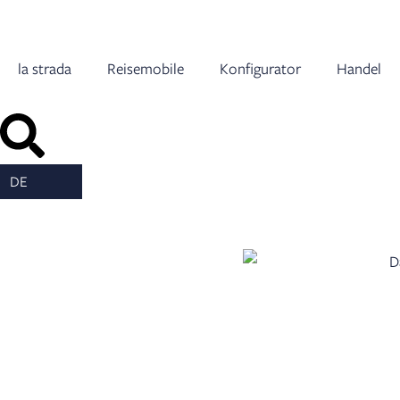
Inhalt
springen
la strada
Reisemobile
Konfigurator
Handel
DE